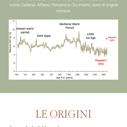
come
Calliano
,
Alfiano
,
Ponzano
e
Occimiano
, sono di origine
romana.
LE ORIGINI