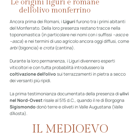
Le origini liguri e romane
dell’olivo monferrino
Ancora prima dei Romani, i
Liguri
furono tra i primi abitanti
del Monferrato. Della loro presenza restano tracce nella
toponomastica (in particolare nei nomi con i suffissi
–asco
e
–asca
) e nei termini di uso agricolo ancora oggi diffusi, come
arbi
(bigoncia) e
crota
(cantina).
Durante la loro permanenza, i Liguri divennero esperti
viticoltori e con tutta probabilità introdussero la
coltivazione dell’olivo
sui terrazzamenti in pietra a secco
dei versanti più ripidi.
La prima testimonianza documentata della presenza di
ulivi
nel Nord-Ovest
risale al 515 d.C., quando il re di Borgogna
Sigismondo
donò terre e oliveti in Valle Augustana (Valle
d’Aosta).
IL MEDIOEVO