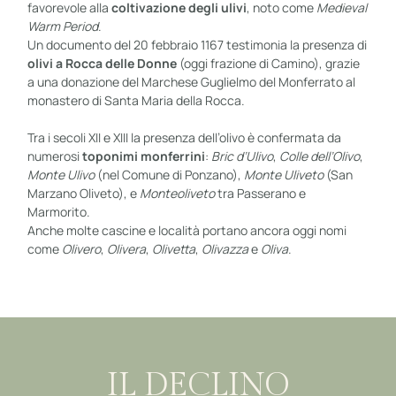
favorevole alla
coltivazione degli ulivi
, noto come
Medieval
Warm Period
.
Un documento del 20 febbraio 1167 testimonia la presenza di
olivi a Rocca delle Donne
(oggi frazione di Camino), grazie
a una donazione del Marchese Guglielmo del Monferrato al
monastero di Santa Maria della Rocca.
Tra i secoli XII e XIII la presenza dell’olivo è confermata da
numerosi
toponimi monferrini
:
Bric d’Ulivo
,
Colle dell’Olivo
,
Monte Ulivo
(nel Comune di Ponzano),
Monte Uliveto
(San
Marzano Oliveto), e
Monteoliveto
tra Passerano e
Marmorito.
Anche molte cascine e località portano ancora oggi nomi
come
Olivero
,
Olivera
,
Olivetta
,
Olivazza
e
Oliva
.
IL DECLINO